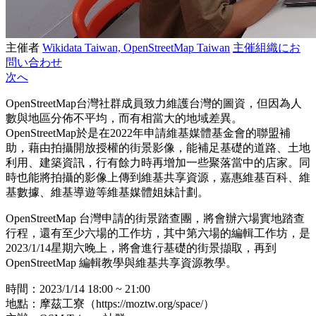
主催者
Wikidata Taiwan, OpenStreetMap Taiwan
主催組織にお
問い合わせ
次へ
OpenStreetMap台灣社群成員致力維護台灣的圖資，但因為人
數與地區分佈不平均，而有相當大的地域差異。
OpenStreetMap於是在2022年申請維基媒體基金會的聯盟補
助，藉由拍攝開放授權的街景影像，能補足基礎的道路、土地
利用、建築資訊，行有餘力時再增加一些聚落當中的店家。同
時也能將拍攝的影像上傳到維基共享資源，嘉惠維基百科、維
基數據、維基導遊等維基媒體姐妹計劃。
OpenStreetMap 台灣申請的街景踏查團，將會辦六場實地踏查
行程，還有至少六場的工作坊，其中第六場的編輯工作坊，是
2023/1/14星期六晚上，將會進行基礎的街景擷取，再到
OpenStreetMap 編輯教學與維基共享資源教學。
時間：2023/1/14 18:00 ~ 21:00
地點：摩茲工寮（https://moztw.org/space/）