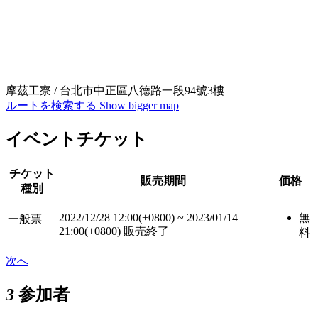
摩茲工寮 / 台北市中正區八德路一段94號3樓
ルートを検索する
Show bigger map
イベントチケット
チケット
販売期間
価格
種別
2022/12/28 12:00(+0800)
~
2023/01/14
無
一般票
21:00(+0800)
販売終了
料
次へ
3
参加者