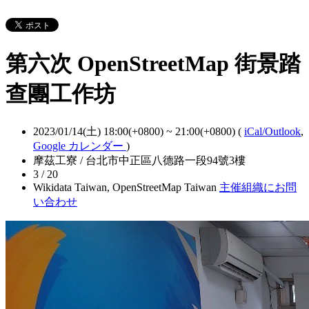
第六次 OpenStreetMap 街景踏
查團工作坊
2023/01/14(土) 18:00(+0800)
~
21:00(+0800)
(
iCal/Outlook
,
Google カレンダー
)
摩茲工寮 / 台北市中正區八德路一段94號3樓
3 / 20
Wikidata Taiwan, OpenStreetMap Taiwan
主催組織にお問
い合わせ