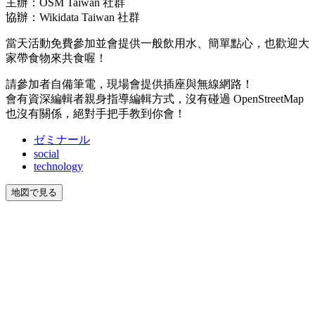
主辦：OSM Taiwan 社群
協辦：Wikidata Taiwan 社群
當天活動免費參加並會提供一般飲用水、簡單點心，也歡迎大
家帶食物來共食喔！
請參加者自備筆電，現場會提供插座與無線網路！
會有資深編輯者親身指導編輯方式，沒有碰過 OpenStreetMap
也沒有關係，絕對手把手教到你會！
ゼミナール
social
technology
地図で見る