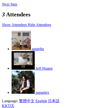
Next Step
3
Attendees
Show Attendees
Hide Attendees
annielin
Jeff Huang
supaplex
Language:
繁體中文
English
日本語
KKTIX