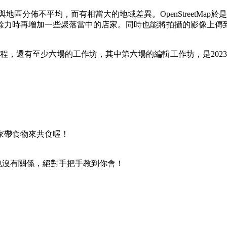
人數與地區分佈不平均，而有相當大的地域差異。OpenStreetM
餘力時再增加一些聚落當中的店家。同時也能將拍攝的影像上傳
地踏查行程，還有至少六場的工作坊，其中第六場的編輯工作坊，是202
家帶食物來共食喔！
ap 也沒有關係，絕對手把手教到你會！