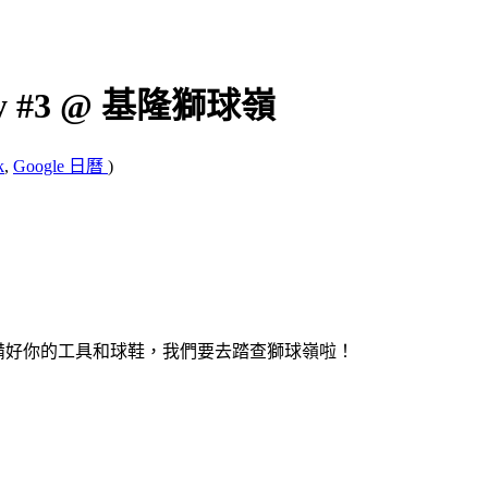
rty #3 @ 基隆獅球嶺
k
,
Google 日曆
)
山啦！準備好你的工具和球鞋，我們要去踏查獅球嶺啦！