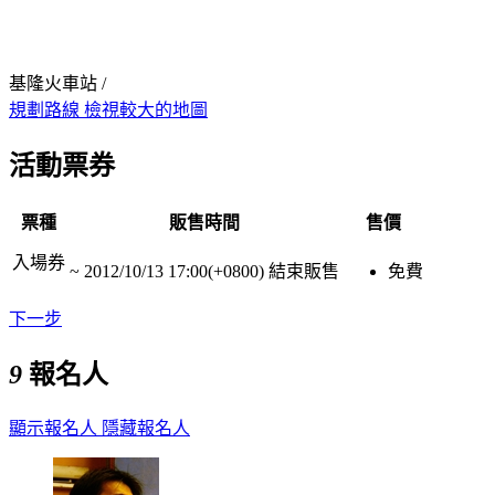
基隆火車站 /
規劃路線
檢視較大的地圖
活動票券
票種
販售時間
售價
入場券
~
2012/10/13 17:00(+0800)
結束販售
免費
下一步
9
報名人
顯示報名人
隱藏報名人