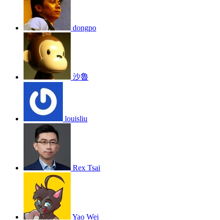
dongpo
沙魯
louisliu
Rex Tsai
Yao Wei